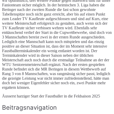
wir optimistisch, drei weitere Punkte gegen Bäretswil sind für unser
Fanionteam sicher möglich. In der heimischen 3. Liga haben die
Beringer nach der zweiten Runde die fast schon gewohnte
Tabellenspitze noch nicht ganz erreicht, aber bis auf einen Punkt
zum Leader TV Kaufleute aufgeschlossen und sind auf Kurs, eine
weitere Meisterschaft erfolgreich zu gestalten, auch wenn sich der
TV Kaufleute sicher verbissen wehren wird. Ebenfalls sehr
enttäuschend verlief der Start in die Cupwettbewerbe, sind doch von
3 Mannschaften bereist zwei in der ersten Runde ausgeschieden.
Lediglich eine Mannschaft kann noch mitspielen und das einzig
positive an dieser Situation ist, dass der im Moment sehr intensive
Faustballterminkalender ein wenig entlastet worden ist. Der
Terminkalender wird in dieser Saison neben der üblichen
Meisterschaft auch noch durch die erstmalige Teilnahme an der der
WTU Seniorenmeisterschaft ergänzt. Nach der ersten gespielten
Runde befindet sich die MR Beringen in diesem Wettbewerb auf
Rang 3 von 8 Mannschaften, was rangmässig sicher passt, lediglich
die gezeigte Leistung war nicht immer zufriedenstellend, hätte man
doch bei weniger Eigenfehler sicher noch ein, zwei Punkte mehr
ergattern können.
Äusserst harziger Start der Faustballer in die Feldsaison 2025
Beitragsnavigation