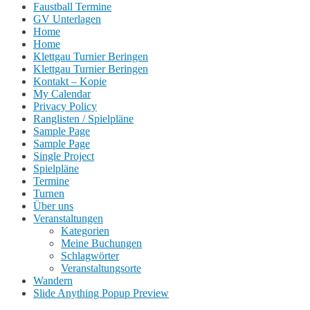
Faustball Termine
GV Unterlagen
Home
Home
Klettgau Turnier Beringen
Klettgau Turnier Beringen
Kontakt – Kopie
My Calendar
Privacy Policy
Ranglisten / Spielpläne
Sample Page
Sample Page
Single Project
Spielpläne
Termine
Turnen
Über uns
Veranstaltungen
Kategorien
Meine Buchungen
Schlagwörter
Veranstaltungsorte
Wandern
Slide Anything Popup Preview