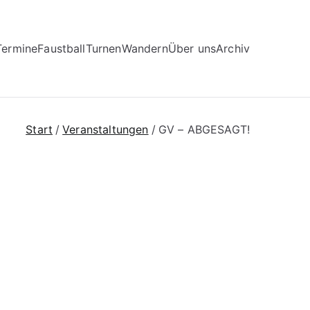
Termine
Faustball
Turnen
Wandern
Über uns
Archiv
Start
Veranstaltungen
GV – ABGESAGT!