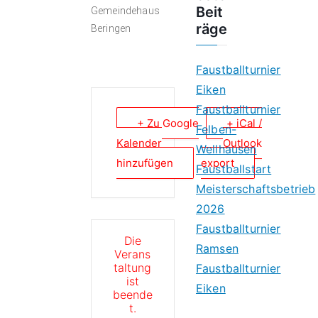
Beit
Gemeindehaus
räge
Beringen
Faustballturnier
Eiken
Faustballturnier
+ Zu Google
+ iCal /
Felben-
Kalender
Outlook
Wellhausen
hinzufügen
export
Faustballstart
Meisterschaftsbetrieb
2026
Faustballturnier
Die
Ramsen
Verans
taltung
Faustballturnier
ist
Eiken
beende
t.