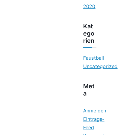
2020
Kat
ego
rien
Faustball
Uncategorized
Met
a
Anmelden
Eintrags-
Feed